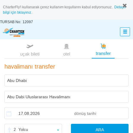
CharterFly'i kullanarak çerez kullanım koşullarını kabul ediyorsunuz.
Detaylı
bilgi için tıklayınız.
TURSAB No:
12097
transfer
uçak bileti
otel
havalimanı transfer
2
Yolcu
ARA