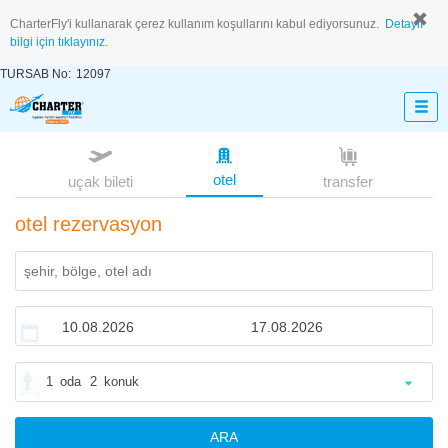
CharterFly'i kullanarak çerez kullanım koşullarını kabul ediyorsunuz.
Detaylı
bilgi için tıklayınız.
TURSAB No:
12097
otel
uçak bileti
transfer
otel rezervasyon
1
oda
2
konuk
ARA