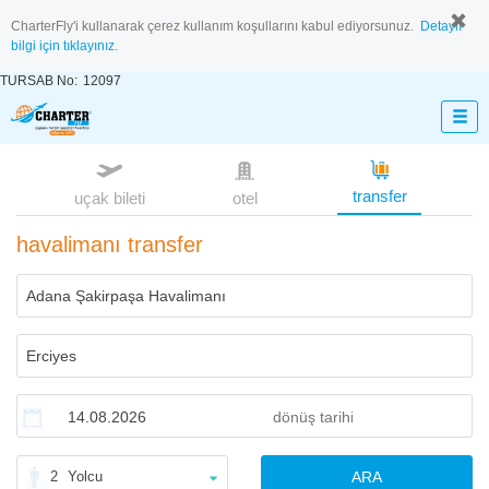
CharterFly'i kullanarak çerez kullanım koşullarını kabul ediyorsunuz.
Detaylı
bilgi için tıklayınız.
TURSAB No:
12097
transfer
uçak bileti
otel
havalimanı transfer
2
Yolcu
ARA