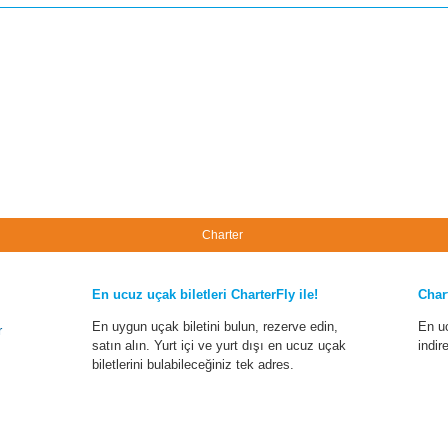
Charter
En ucuz uçak biletleri CharterFly ile!
Char
En uygun uçak biletini bulun, rezerve edin,
En u
r
satın alın. Yurt içi ve yurt dışı en ucuz uçak
indir
biletlerini bulabileceğiniz tek adres.