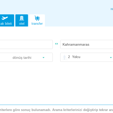
H
ak bileti
otel
transfer
2
Yolcu
riterlere göre sonuç bulunamadı. Arama kriterlerinizi değiştirip tekrar ara