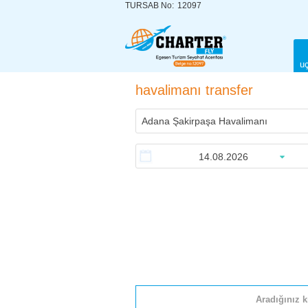
TURSAB No:
12097
uç
havalimanı transfer
Aradığınız k