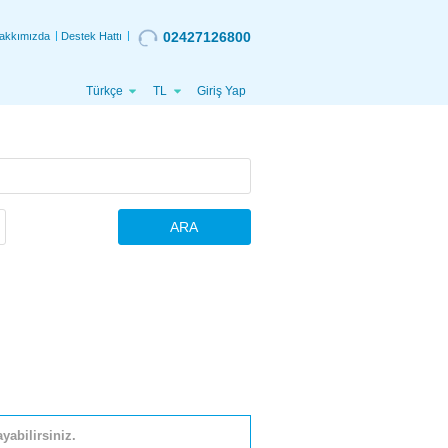
02427126800
akkımızda
Destek Hattı
Türkçe
TL
Giriş Yap
ARA
yabilirsiniz.