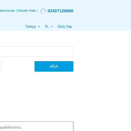
02427126800
akkımızda
Destek Hattı
Türkçe
TL
Giriş Yap
ARA
yabilirsiniz.