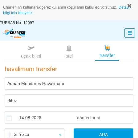
CharterFly'i kullanarak çerez kullanım koşullarını kabul ediyorsunuz.
Detaylı
bilgi için tıklayınız.
TURSAB No:
12097
transfer
uçak bileti
otel
havalimanı transfer
2
Yolcu
ARA