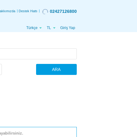
02427126800
akkımızda
Destek Hattı
Türkçe
TL
Giriş Yap
ARA
yabilirsiniz.