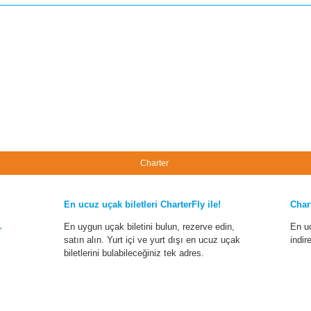
Charter
En ucuz uçak biletleri CharterFly ile!
Char
En uygun uçak biletini bulun, rezerve edin,
En u
r
satın alın. Yurt içi ve yurt dışı en ucuz uçak
indir
biletlerini bulabileceğiniz tek adres.