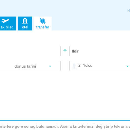
H
ak bileti
otel
transfer
2
Yolcu
riterlere göre sonuç bulunamadı. Arama kriterlerinizi değiştirip tekrar ara