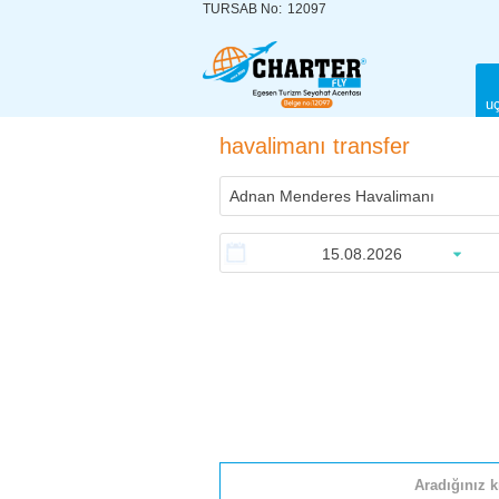
TURSAB No:
12097
uç
havalimanı transfer
Aradığınız k