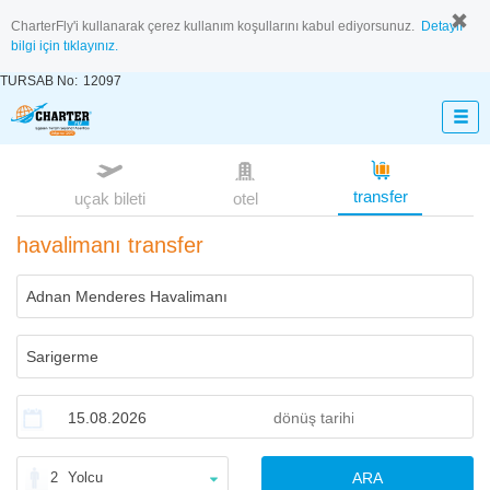
CharterFly'i kullanarak çerez kullanım koşullarını kabul ediyorsunuz.
Detaylı
bilgi için tıklayınız.
TURSAB No:
12097
transfer
uçak bileti
otel
havalimanı transfer
2
Yolcu
ARA