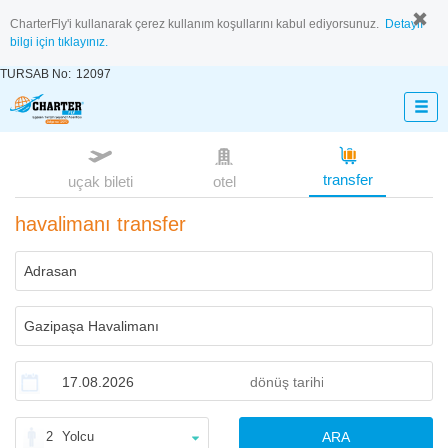
CharterFly'i kullanarak çerez kullanım koşullarını kabul ediyorsunuz.
Detaylı
bilgi için tıklayınız.
TURSAB No:
12097
transfer
uçak bileti
otel
havalimanı transfer
2
Yolcu
ARA