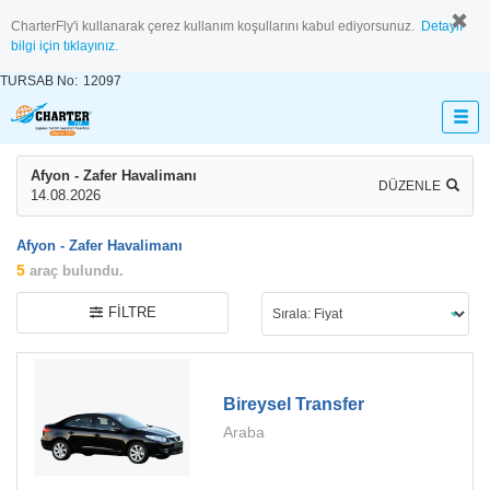
CharterFly'i kullanarak çerez kullanım koşullarını kabul ediyorsunuz.
Detaylı
bilgi için tıklayınız.
TURSAB No:
12097
Afyon - Zafer Havalimanı
DÜZENLE
14.08.2026
Afyon - Zafer Havalimanı
5
araç bulundu.
FILTRE
Bireysel Transfer
Araba