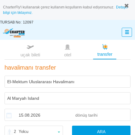
CharterFly'i kullanarak çerez kullanım koşullarını kabul ediyorsunuz.
Detaylı
bilgi için tıklayınız.
TURSAB No:
12097
transfer
uçak bileti
otel
havalimanı transfer
2
Yolcu
ARA