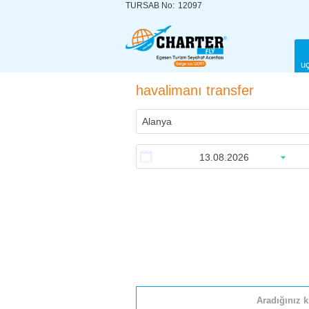
TURSAB No:
12097
uç
havalimanı transfer
Aradığınız k