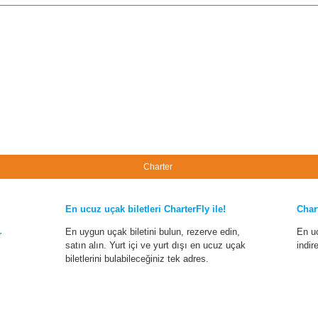
Charter
En ucuz uçak biletleri CharterFly ile!
Char
En uygun uçak biletini bulun, rezerve edin,
En u
r
satın alın. Yurt içi ve yurt dışı en ucuz uçak
indir
biletlerini bulabileceğiniz tek adres.