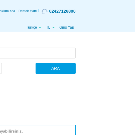
02427126800
akkımızda
Destek Hattı
Türkçe
TL
Giriş Yap
ARA
yabilirsiniz.