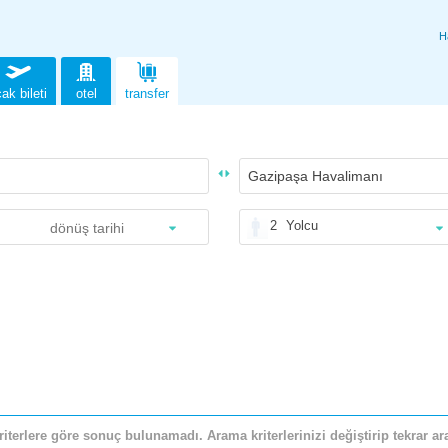
H
ak bileti
otel
transfer
2
Yolcu
riterlere göre sonuç bulunamadı. Arama kriterlerinizi değiştirip tekrar ara