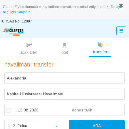
CharterFly'i kullanarak çerez kullanım koşullarını kabul ediyorsunuz.
Detaylı
bilgi için tıklayınız.
TURSAB No:
12097
transfer
uçak bileti
otel
havalimanı transfer
2
Yolcu
ARA