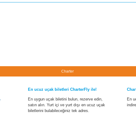
Charter
En ucuz uçak biletleri CharterFly ile!
Char
En uygun uçak biletini bulun, rezerve edin,
En u
r
satın alın. Yurt içi ve yurt dışı en ucuz uçak
indir
biletlerini bulabileceğiniz tek adres.