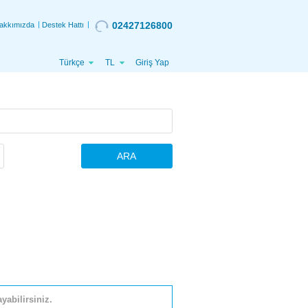
02427126800
akkımızda
Destek Hattı
Türkçe
TL
Giriş Yap
ARA
yabilirsiniz.