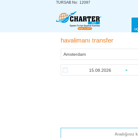
TURSAB No:
12097
uç
havalimanı transfer
Aradığınız k