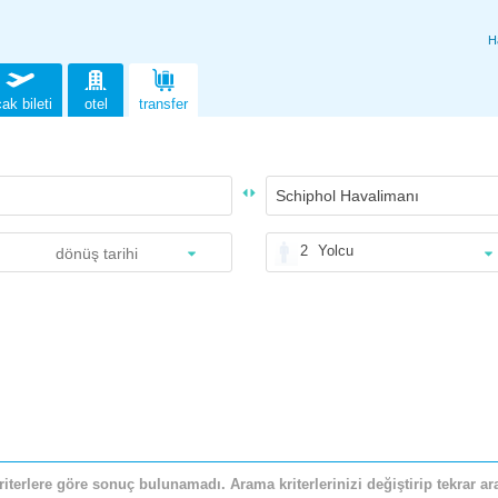
H
ak bileti
otel
transfer
2
Yolcu
riterlere göre sonuç bulunamadı. Arama kriterlerinizi değiştirip tekrar ara