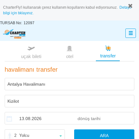
CharterFly'i kullanarak çerez kullanım koşullarını kabul ediyorsunuz.
Detaylı
bilgi için tıklayınız.
TURSAB No:
12097
transfer
uçak bileti
otel
havalimanı transfer
2
Yolcu
ARA