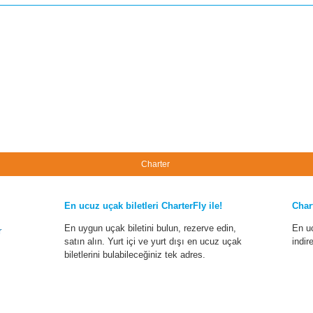
Charter
En ucuz uçak biletleri CharterFly ile!
Char
En uygun uçak biletini bulun, rezerve edin,
En u
r
satın alın. Yurt içi ve yurt dışı en ucuz uçak
indir
biletlerini bulabileceğiniz tek adres.