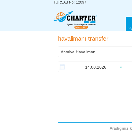
TURSAB No:
12097
uç
havalimanı transfer
Aradığınız k