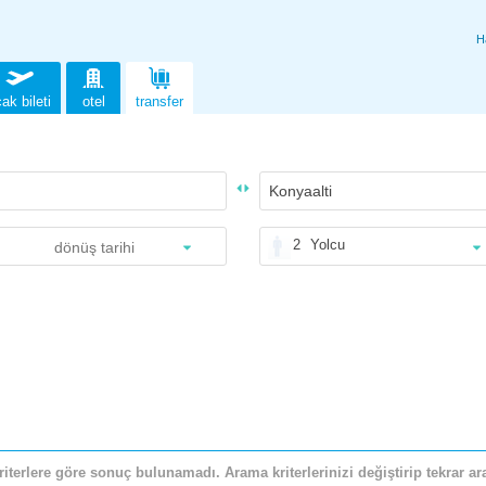
H
ak bileti
otel
transfer
2
Yolcu
riterlere göre sonuç bulunamadı. Arama kriterlerinizi değiştirip tekrar ara