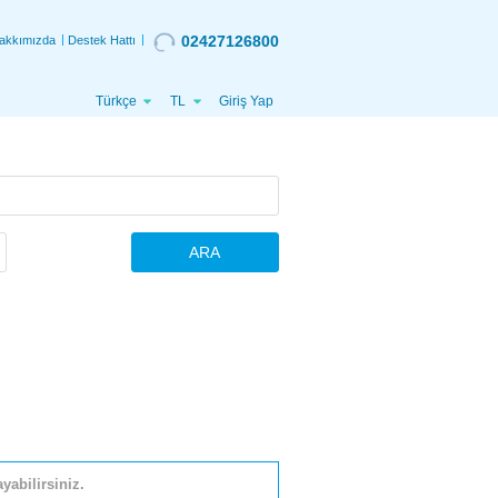
02427126800
akkımızda
Destek Hattı
Türkçe
TL
Giriş Yap
ARA
yabilirsiniz.