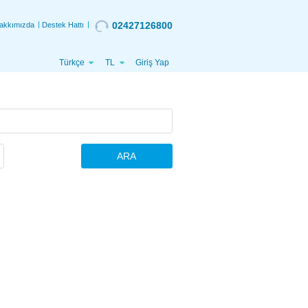
02427126800
akkımızda
Destek Hattı
Türkçe
TL
Giriş Yap
ARA