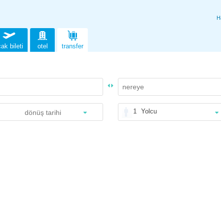
H
ak bileti
otel
transfer
1
Yolcu