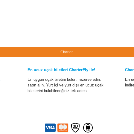
Charter
En ucuz uçak biletleri CharterFly ile!
Char
En uygun uçak biletini bulun, rezerve edin,
En u
r
satın alın. Yurt içi ve yurt dışı en ucuz uçak
indir
biletlerini bulabileceğiniz tek adres.