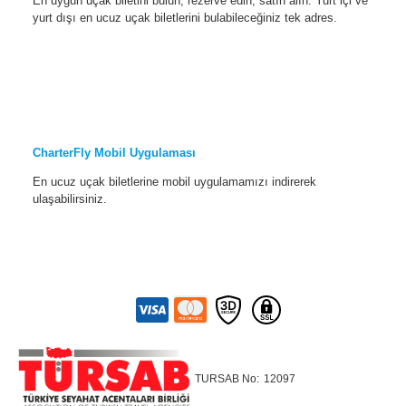
En uygun uçak biletini bulun, rezerve edin, satın alın. Yurt içi ve
yurt dışı en ucuz uçak biletlerini bulabileceğiniz tek adres.
CharterFly Mobil Uygulaması
En ucuz uçak biletlerine mobil uygulamamızı indirerek
ulaşabilirsiniz.
TURSAB No:
12097