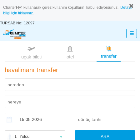
CharterFly'i kullanarak çerez kullanım koşullarını kabul ediyorsunuz.
Detaylı
bilgi için tıklayınız.
TURSAB No:
12097
transfer
uçak bileti
otel
havalimanı transfer
1
Yolcu
ARA