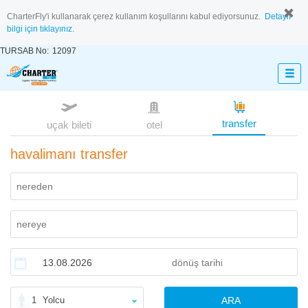
CharterFly'i kullanarak çerez kullanım koşullarını kabul ediyorsunuz.
Detaylı
bilgi için tıklayınız.
TURSAB No:
12097
transfer
uçak bileti
otel
havalimanı transfer
1
Yolcu
ARA