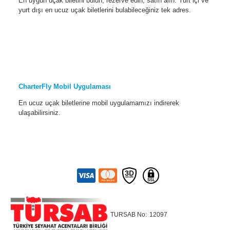
En uygun uçak biletini bulun, rezerve edin, satın alın. Yurt içi ve
yurt dışı en ucuz uçak biletlerini bulabileceğiniz tek adres.
CharterFly Mobil Uygulaması
En ucuz uçak biletlerine mobil uygulamamızı indirerek
ulaşabilirsiniz.
TURSAB No:
12097