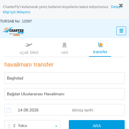
CharterFly'i kullanarak çerez kullanım koşullarını kabul ediyorsunuz.
Detaylı
bilgi için tıklayınız.
TURSAB No:
12097
transfer
uçak bileti
otel
havalimanı transfer
2
Yolcu
ARA