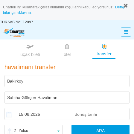
CharterFly'i kullanarak çerez kullanım koşullarını kabul ediyorsunuz.
Detaylı
bilgi için tıklayınız.
TURSAB No:
12097
transfer
uçak bileti
otel
havalimanı transfer
2
Yolcu
ARA