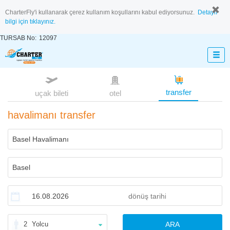
CharterFly'i kullanarak çerez kullanım koşullarını kabul ediyorsunuz.
Detaylı
bilgi için tıklayınız.
TURSAB No:
12097
transfer
uçak bileti
otel
havalimanı transfer
2
Yolcu
ARA