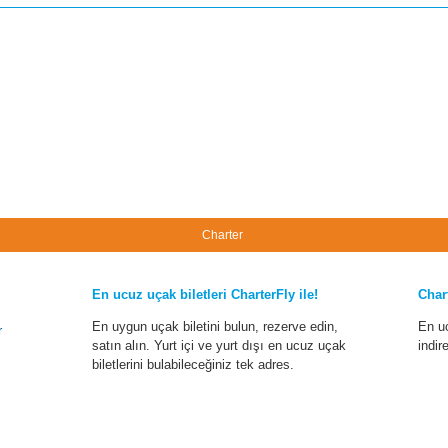
Charter
En ucuz uçak biletleri CharterFly ile!
Char
En uygun uçak biletini bulun, rezerve edin,
En u
r
satın alın. Yurt içi ve yurt dışı en ucuz uçak
indir
biletlerini bulabileceğiniz tek adres.