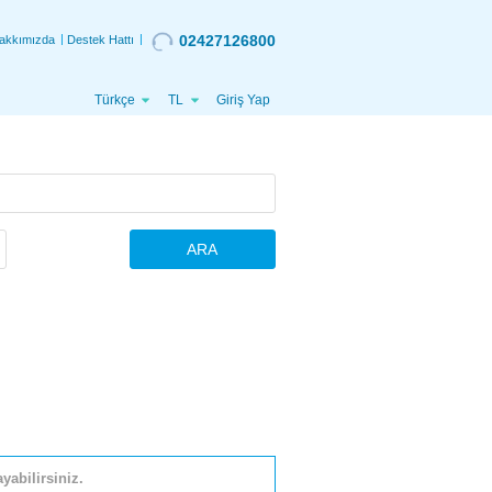
02427126800
akkımızda
Destek Hattı
Türkçe
TL
Giriş Yap
ARA
yabilirsiniz.