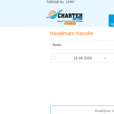
TURSAB No:
12097
uç
havalimanı transfer
Aradığınız k