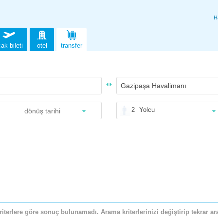
H
ak bileti
otel
transfer
2
Yolcu
riterlere göre sonuç bulunamadı. Arama kriterlerinizi değiştirip tekrar ara