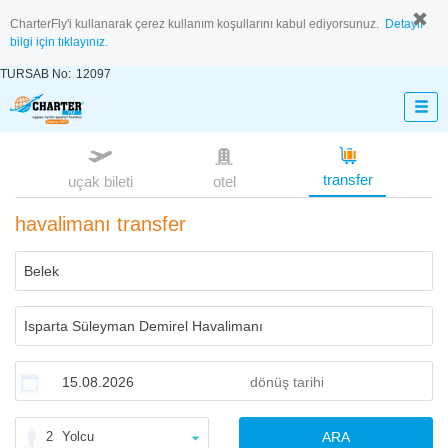
CharterFly'i kullanarak çerez kullanım koşullarını kabul ediyorsunuz.
Detaylı
bilgi için tıklayınız.
TURSAB No:
12097
transfer
uçak bileti
otel
havalimanı transfer
2
Yolcu
ARA