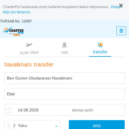
CharterFly'i kullanarak çerez kullanım koşullarını kabul ediyorsunuz.
Detaylı
bilgi için tıklayınız.
TURSAB No:
12097
transfer
uçak bileti
otel
havalimanı transfer
2
Yolcu
ARA