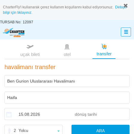
CharterFly'i kullanarak çerez kullanım koşullarını kabul ediyorsunuz.
Detaylı
bilgi için tıklayınız.
TURSAB No:
12097
transfer
uçak bileti
otel
havalimanı transfer
2
Yolcu
ARA