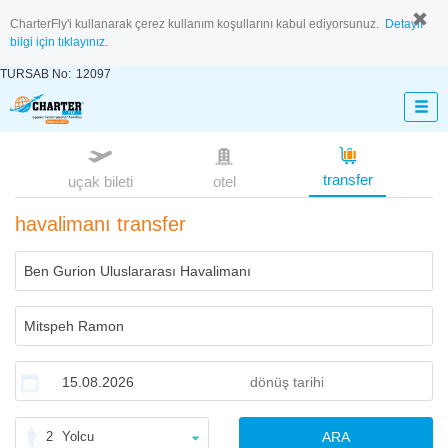
CharterFly'i kullanarak çerez kullanım koşullarını kabul ediyorsunuz.
Detaylı
bilgi için tıklayınız.
TURSAB No:
12097
transfer
uçak bileti
otel
havalimanı transfer
2
Yolcu
ARA