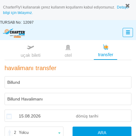
CharterFly'i kullanarak çerez kullanım koşullarını kabul ediyorsunuz.
Detaylı
bilgi için tıklayınız.
TURSAB No:
12097
transfer
uçak bileti
otel
havalimanı transfer
2
Yolcu
ARA