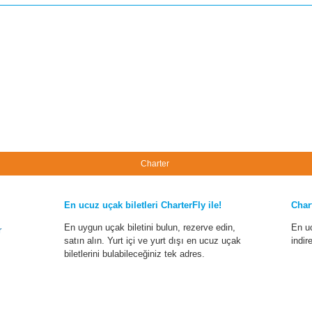
Charter
En ucuz uçak biletleri CharterFly ile!
Char
En uygun uçak biletini bulun, rezerve edin,
En u
r
satın alın. Yurt içi ve yurt dışı en ucuz uçak
indir
biletlerini bulabileceğiniz tek adres.