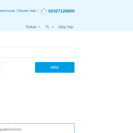
02427126800
akkımızda
Destek Hattı
Türkçe
TL
Giriş Yap
ARA
yabilirsiniz.