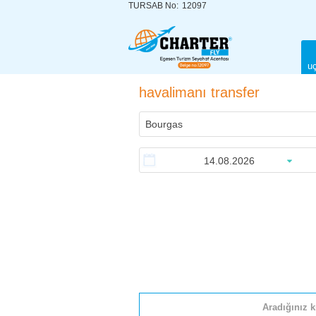
TURSAB No:
12097
uç
havalimanı transfer
Aradığınız k