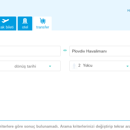
H
ak bileti
otel
transfer
2
Yolcu
riterlere göre sonuç bulunamadı. Arama kriterlerinizi değiştirip tekrar ara