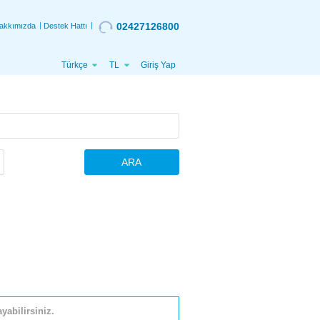
02427126800
akkımızda
Destek Hattı
Türkçe
TL
Giriş Yap
ARA
yabilirsiniz.