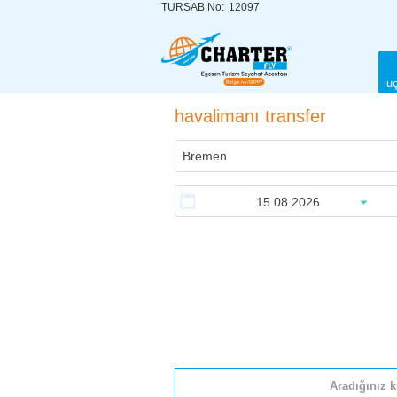
TURSAB No:
12097
uç
havalimanı transfer
Aradığınız k