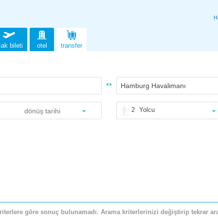
H
ak bileti
otel
transfer
2
Yolcu
riterlere göre sonuç bulunamadı. Arama kriterlerinizi değiştirip tekrar ara