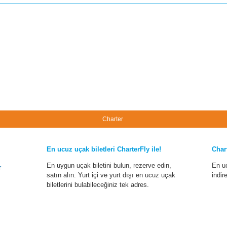
Charter
En ucuz uçak biletleri CharterFly ile!
Char
En uygun uçak biletini bulun, rezerve edin,
En u
r
satın alın. Yurt içi ve yurt dışı en ucuz uçak
indir
biletlerini bulabileceğiniz tek adres.