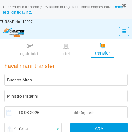
CharterFly'i kullanarak çerez kullanım koşullarını kabul ediyorsunuz.
Detaylı
bilgi için tıklayınız.
TURSAB No:
12097
transfer
uçak bileti
otel
havalimanı transfer
2
Yolcu
ARA