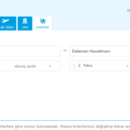
H
ak bileti
otel
transfer
2
Yolcu
riterlere göre sonuç bulunamadı. Arama kriterlerinizi değiştirip tekrar ara