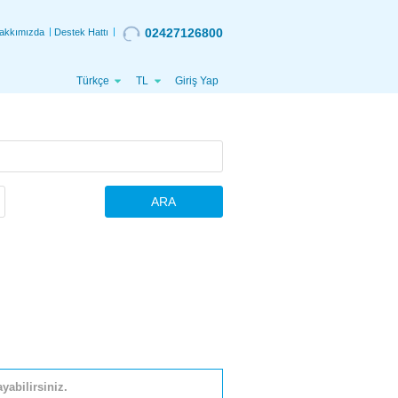
02427126800
akkımızda
Destek Hattı
Türkçe
TL
Giriş Yap
ARA
yabilirsiniz.