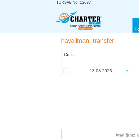
TURSAB No:
12097
uç
havalimanı transfer
Aradığınız k