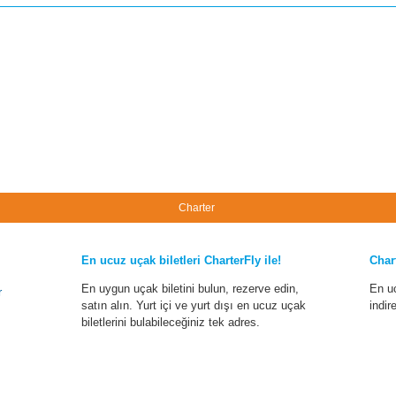
Charter
En ucuz uçak biletleri CharterFly ile!
Char
En uygun uçak biletini bulun, rezerve edin,
En u
r
satın alın. Yurt içi ve yurt dışı en ucuz uçak
indir
biletlerini bulabileceğiniz tek adres.