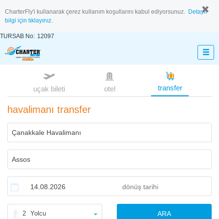
CharterFly'i kullanarak çerez kullanım koşullarını kabul ediyorsunuz.
Detaylı
bilgi için tıklayınız.
TURSAB No:
12097
transfer
uçak bileti
otel
havalimanı transfer
2
Yolcu
ARA