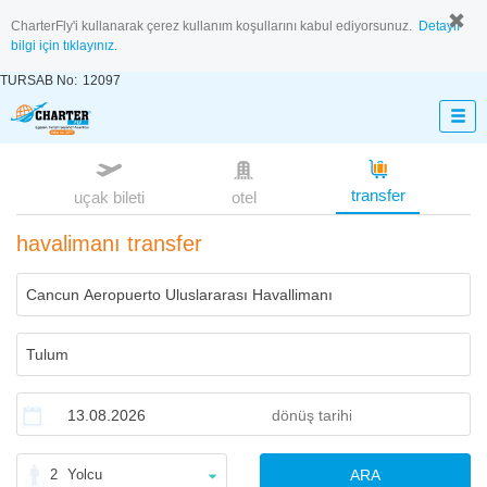
CharterFly'i kullanarak çerez kullanım koşullarını kabul ediyorsunuz.
Detaylı
bilgi için tıklayınız.
TURSAB No:
12097
transfer
uçak bileti
otel
havalimanı transfer
2
Yolcu
ARA