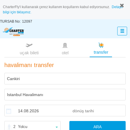
CharterFly'i kullanarak çerez kullanım koşullarını kabul ediyorsunuz.
Detaylı
bilgi için tıklayınız.
TURSAB No:
12097
transfer
uçak bileti
otel
havalimanı transfer
2
Yolcu
ARA