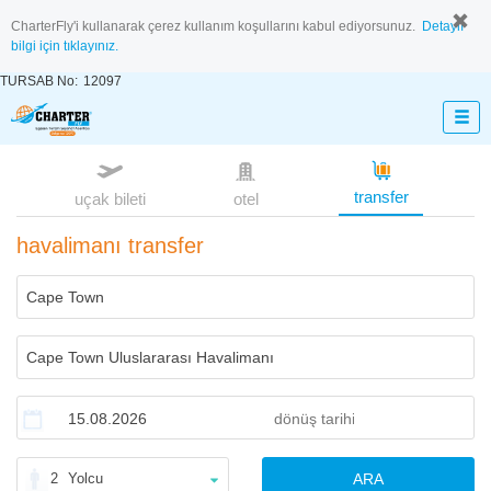
CharterFly'i kullanarak çerez kullanım koşullarını kabul ediyorsunuz.
Detaylı
bilgi için tıklayınız.
TURSAB No:
12097
transfer
uçak bileti
otel
havalimanı transfer
2
Yolcu
ARA