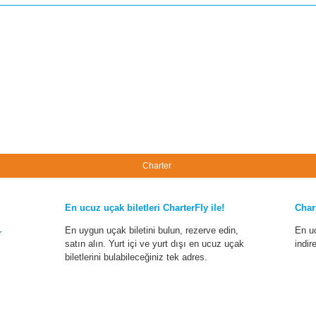
Charter
En ucuz uçak biletleri CharterFly ile!
Char
En uygun uçak biletini bulun, rezerve edin,
En u
r
satın alın. Yurt içi ve yurt dışı en ucuz uçak
indir
biletlerini bulabileceğiniz tek adres.