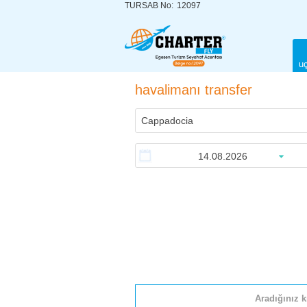
TURSAB No:
12097
uç
havalimanı transfer
Aradığınız k