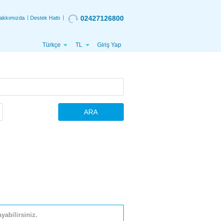
02427126800
akkımızda
Destek Hattı
Türkçe
TL
Giriş Yap
ARA
yabilirsiniz.