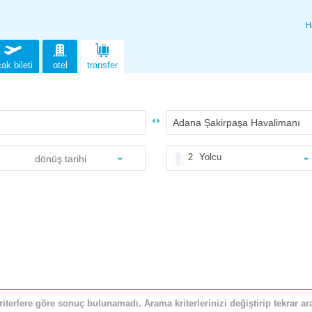
H
ak bileti
otel
transfer
2
Yolcu
riterlere göre sonuç bulunamadı. Arama kriterlerinizi değiştirip tekrar ara