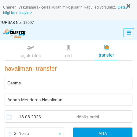
CharterFly'i kullanarak çerez kullanım koşullarını kabul ediyorsunuz.
Detaylı
bilgi için tıklayınız.
TURSAB No:
12097
transfer
uçak bileti
otel
havalimanı transfer
2
Yolcu
ARA