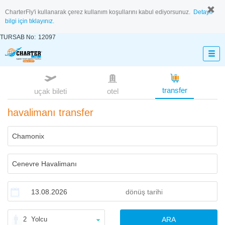
CharterFly'i kullanarak çerez kullanım koşullarını kabul ediyorsunuz.
Detaylı
bilgi için tıklayınız.
TURSAB No:
12097
transfer
uçak bileti
otel
havalimanı transfer
2
Yolcu
ARA