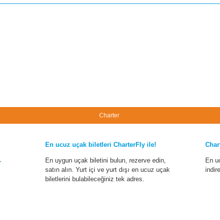
Charter
En ucuz uçak biletleri CharterFly ile!
Char
En uygun uçak biletini bulun, rezerve edin,
En u
r
satın alın. Yurt içi ve yurt dışı en ucuz uçak
indir
biletlerini bulabileceğiniz tek adres.