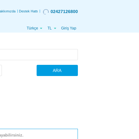
02427126800
akkımızda
Destek Hattı
Türkçe
TL
Giriş Yap
ARA
yabilirsiniz.