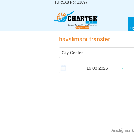
TURSAB No:
12097
uç
havalimanı transfer
Aradığınız k