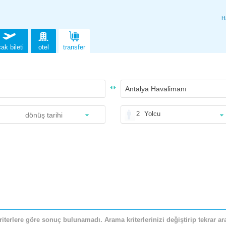
H
ak bileti
otel
transfer
2
Yolcu
riterlere göre sonuç bulunamadı. Arama kriterlerinizi değiştirip tekrar ara