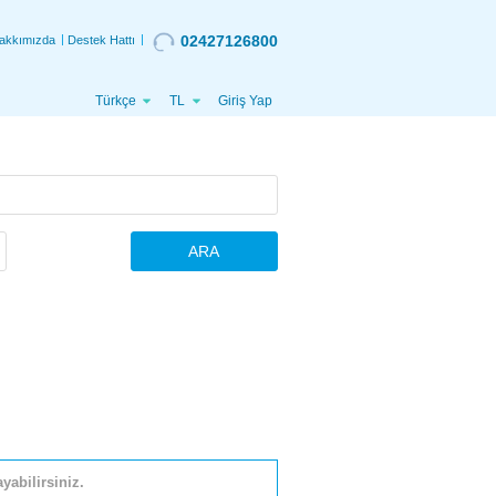
02427126800
akkımızda
Destek Hattı
Türkçe
TL
Giriş Yap
ARA
yabilirsiniz.