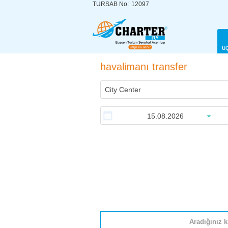
TURSAB No:
12097
uç
havalimanı transfer
Aradığınız k