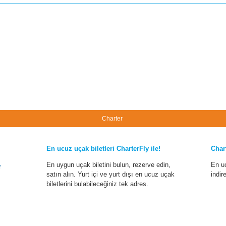
Charter
En ucuz uçak biletleri CharterFly ile!
Char
En uygun uçak biletini bulun, rezerve edin,
En u
r
satın alın. Yurt içi ve yurt dışı en ucuz uçak
indir
biletlerini bulabileceğiniz tek adres.