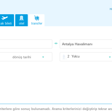
H
ak bileti
otel
transfer
2
Yolcu
riterlere göre sonuç bulunamadı. Arama kriterlerinizi değiştirip tekrar ara