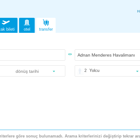
H
ak bileti
otel
transfer
2
Yolcu
riterlere göre sonuç bulunamadı. Arama kriterlerinizi değiştirip tekrar ara