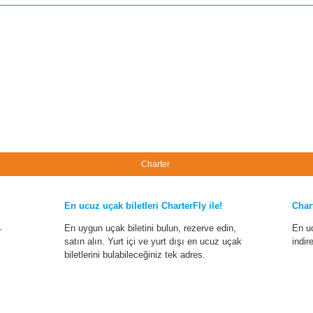
Charter
En ucuz uçak biletleri CharterFly ile!
Char
En uygun uçak biletini bulun, rezerve edin,
En u
r
satın alın. Yurt içi ve yurt dışı en ucuz uçak
indir
biletlerini bulabileceğiniz tek adres.