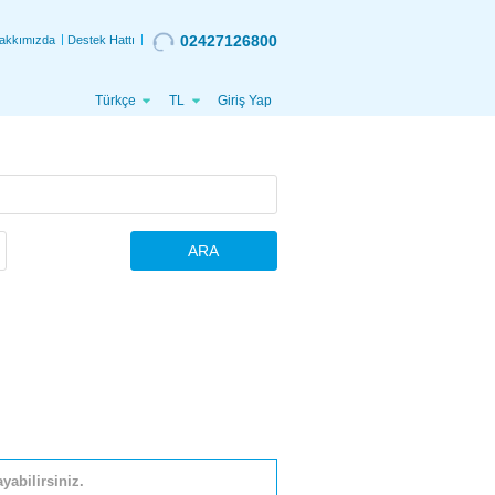
02427126800
akkımızda
Destek Hattı
Türkçe
TL
Giriş Yap
ARA
yabilirsiniz.