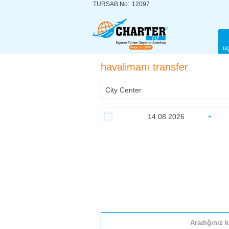
TURSAB No:
12097
uç
havalimanı transfer
Aradığınız k