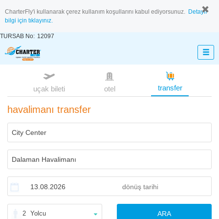
CharterFly'i kullanarak çerez kullanım koşullarını kabul ediyorsunuz.
Detaylı
bilgi için tıklayınız.
TURSAB No:
12097
transfer
uçak bileti
otel
havalimanı transfer
2
Yolcu
ARA