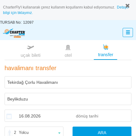
CharterFly'i kullanarak çerez kullanım koşullarını kabul ediyorsunuz.
Detaylı
bilgi için tıklayınız.
TURSAB No:
12097
transfer
uçak bileti
otel
havalimanı transfer
2
Yolcu
ARA