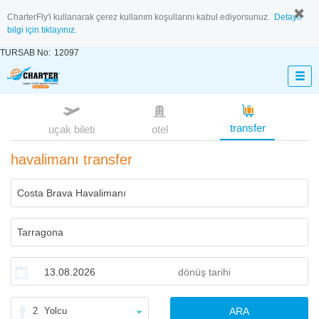
CharterFly'i kullanarak çerez kullanım koşullarını kabul ediyorsunuz.
Detaylı
bilgi için tıklayınız.
TURSAB No:
12097
transfer
uçak bileti
otel
havalimanı transfer
2
Yolcu
ARA