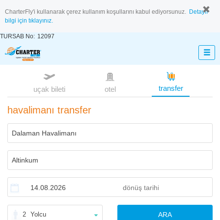
CharterFly'i kullanarak çerez kullanım koşullarını kabul ediyorsunuz.
Detaylı
bilgi için tıklayınız.
TURSAB No:
12097
transfer
uçak bileti
otel
havalimanı transfer
2
Yolcu
ARA