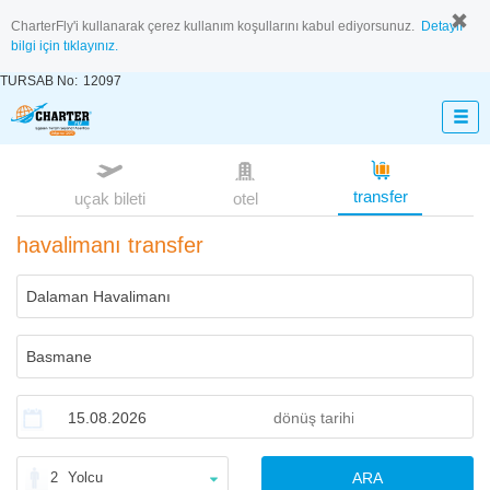
CharterFly'i kullanarak çerez kullanım koşullarını kabul ediyorsunuz.
Detaylı
bilgi için tıklayınız.
TURSAB No:
12097
transfer
uçak bileti
otel
havalimanı transfer
2
Yolcu
ARA