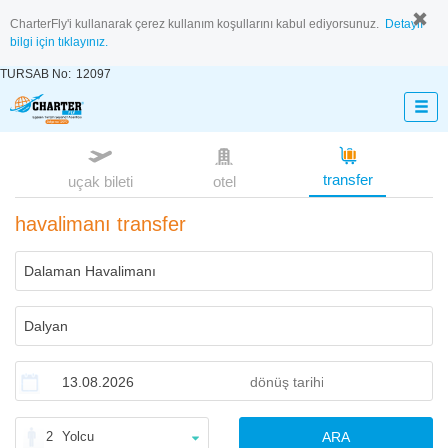
CharterFly'i kullanarak çerez kullanım koşullarını kabul ediyorsunuz.
Detaylı
bilgi için tıklayınız.
TURSAB No:
12097
transfer
uçak bileti
otel
havalimanı transfer
2
Yolcu
ARA