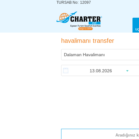
TURSAB No:
12097
uç
havalimanı transfer
Aradığınız k