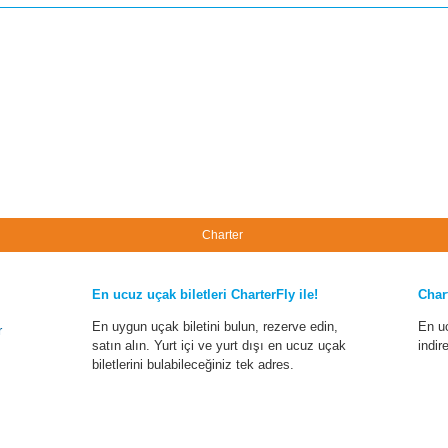
Charter
En ucuz uçak biletleri CharterFly ile!
Char
En uygun uçak biletini bulun, rezerve edin,
En u
r
satın alın. Yurt içi ve yurt dışı en ucuz uçak
indir
biletlerini bulabileceğiniz tek adres.