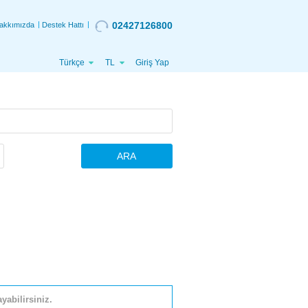
02427126800
akkımızda
Destek Hattı
Türkçe
TL
Giriş Yap
ARA
yabilirsiniz.