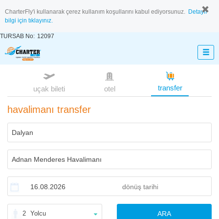
CharterFly'i kullanarak çerez kullanım koşullarını kabul ediyorsunuz.
Detaylı
bilgi için tıklayınız.
TURSAB No:
12097
transfer
uçak bileti
otel
havalimanı transfer
2
Yolcu
ARA